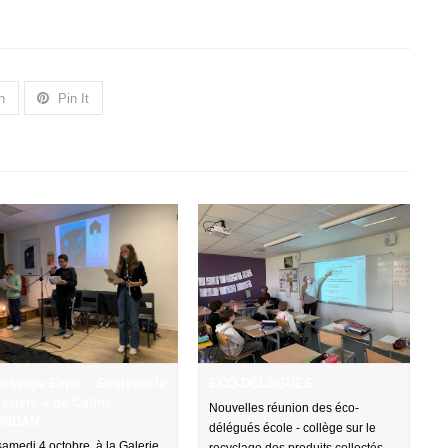
n
Pin It
nissage Expo « Soulever la
ECO-DÉLÉGUÉS
ssière » de Coline
Nouvelles réunion des éco-
URDAN.
délégués école - collège sur le
amedi 4 octobre, à la Galerie
recyclage des produits collectés