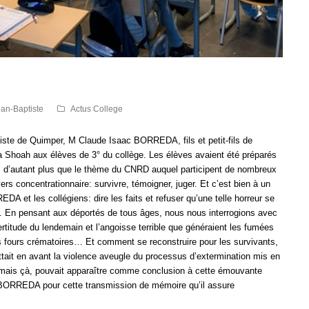
ean-Baptiste
Actus College
iste de Quimper, M Claude Isaac BORREDA, fils et petit-fils de
la Shoah aux élèves de 3° du collège. Les élèves avaient été préparés
G, d’autant plus que le thème du CNRD auquel participent de nombreux
ers concentrationnaire: survivre, témoigner, juger. Et c’est bien à un
A et les collégiens: dire les faits et refuser qu’une telle horreur se
ent. En pensant aux déportés de tous âges, nous nous interrogions avec
rtitude du lendemain et l’angoisse terrible que généraient les fumées
es fours crématoires… Et comment se reconstruire pour les survivants,
tait en avant la violence aveugle du processus d’extermination mis en
jamais çà, pouvait apparaître comme conclusion à cette émouvante
 BORREDA pour cette transmission de mémoire qu’il assure