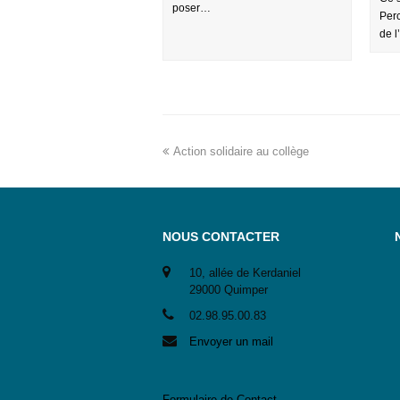
poser…
Perc
de l
Action solidaire au collège
NOUS CONTACTER
10, allée de Kerdaniel
29000 Quimper
02.98.95.00.83
Envoyer un mail
Formulaire de Contact