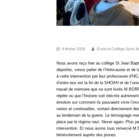
DÉPORTATION ET SHOAH
9 février 2026
Ecole et Collège Saint J
Nous avons reçu hier au collège St Jean Bapt
déportés, venus parler de l’Holocauste et de 
à cette intervention par leur professeure d’H
d’entre eux est la fin de la SHOAH et de l’univ
travail de mémoire que se sont livrés M BORRED
répète ou que l’histoire soit réécrite autrem
émotion sur comment ils pouvaient vivre l’ince
noires et continuelles, sortant directement d
au lendemain de la guerre. Le témoignage met
place par le régime nazi. Never again, Plus 
intervention. Et nous avons tous remercié M
bénévolement auprès des jeunes.