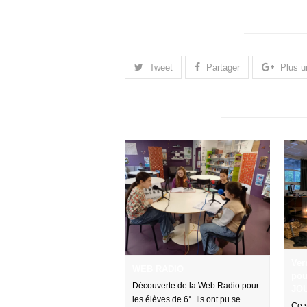
Merci de partager cela.
Tweet
Partager
Plus u
Articles connexes
Ver
WEB RADIO
pou
Découverte de la Web Radio pour
JO
les élèves de 6°. Ils ont pu se
Ce s