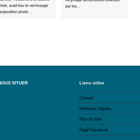
hée, avait lieu le vernissage
par les…
’exposition photo…
NOUS SITUER
Liens utiles
Contact
Mentions Légales
Plan du Site
Page Facebook