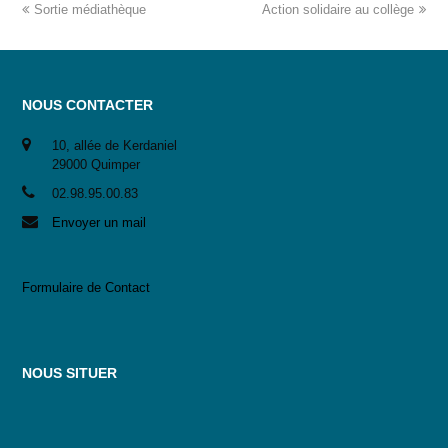
Sortie médiathèque
Action solidaire au collège
NOUS CONTACTER
10, allée de Kerdaniel
29000 Quimper
02.98.95.00.83
Envoyer un mail
Formulaire de Contact
NOUS SITUER