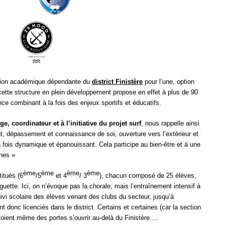
tion académique dépendante du
district Finistère
pour l’une, option
 cette structure en plein développement propose en effet à plus de 90
nce combinant à la fois des enjeux sportifs et éducatifs.
, coordinateur et à l’initiative du projet surf
, nous rappelle ainsi
nt, dépassement et connaissance de soi, ouverture vers l’extérieur et
la fois dynamique et épanouissant. Cela participe au bien-être et à une
unes »
ème
ème
ème
ème
titués (6
/5
et 4
/ 3
), chacun composé de 25 élèves,
guette. Ici, on n’évoque pas la chorale, mais l’entraînement intensif à
vi scolaire des élèves venant des clubs du secteur, jusqu’à
 donc licenciés dans le district. Certains et certaines (car la section
voient même des portes s’ouvrir au-delà du Finistère …