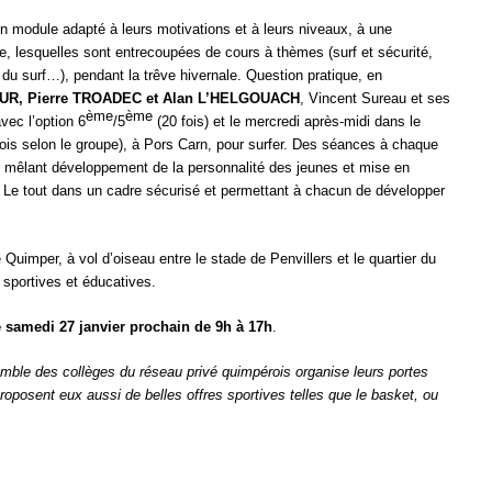
un module adapté à leurs motivations et à leurs niveaux, à une
, lesquelles sont entrecoupées de cours à thèmes (surf et sécurité,
 du surf…), pendant la trêve hivernale. Question pratique, en
R, Pierre TROADEC et Alan L’HELGOUACH
, Vincent Sureau et ses
ème
ème
vec l’option 6
/5
(20 fois) et le mercredi après-midi dans le
 fois selon le groupe), à Pors Carn, pour surfer. Des séances à chaque
mêlant développement de la personnalité des jeunes et mise en
 Le tout dans un cadre sécurisé et permettant à chacun de développer
Quimper, à vol d’oiseau entre le stade de Penvillers et le quartier du
s sportives et éducatives.
amedi 27 janvier prochain de 9h à 17h
.
semble des collèges du réseau privé quimpérois organise leurs portes
oposent eux aussi de belles offres sportives telles que le basket, ou