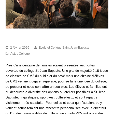
PORTES OUVERTES COLLÈGE
2 février 2026
Ecole et Collège Saint Jean-Baptiste
Actus College
Près d’une centaine de familles étaient présentes aux portes
ouvertes du collège St Jean Baptiste. Une grande majorité était issue
de classes de CM2 du public et du privé mais une dizaine d’élèves
de CM1 venaient déjà en repérage, pour se faire une idée du collège,
se préparer et nous connaître un peu plus. Les élèves et familles ont
pu découvrir la diversité des options ou ateliers possibles à St Jean
Baptiste, linguistiques, sportives, culturelles… et sont repartis
visiblement très satisfaits. Pour celles et ceux qui n’auraient pu y
venir et souhaiteraient une rencontre personnalisée avec le directeur
ou l’un des responsables du collège, un simple RDV est à prendre